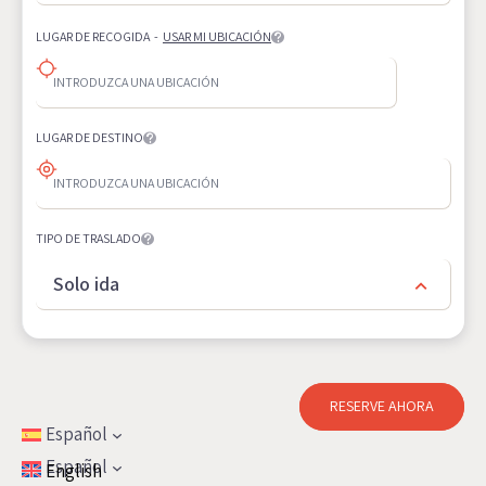
LUGAR DE RECOGIDA
-
USAR MI UBICACIÓN
LUGAR DE DESTINO
TIPO DE TRASLADO
Solo ida
RESERVE AHORA
Español
Español
English