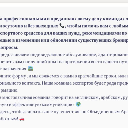
 профессиональная и преданная своему делу команда с
лосуточно и без выходных
, чтобы помочь вам с любы
спортного средства для ваших нужд, рекомендациями п
щью в изменении или обновлении существующих брониро
вопросы.
редоставляем индивидуальное обслуживание, адаптированно
печить вам наилучший опыт на протяжении всего вашего пут
т назначения.
лните форму, и мы свяжемся с вами в кратчайшие сроки, или
онального контакта. Наша команда экспертов будет рада пре
ормацию.
 многоязычная команда говорит на английском, арабском, ру
ную и эффективную коммуникацию.
десь, чтобы сделать ваше путешествие по Объединенным Ар
аботным!