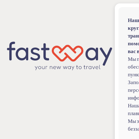
Наша
круг
тран
помо
вас 
Мы п
обес
пунк
Запо
перс
инф
Наша
плав
Мы з
безз
Тема