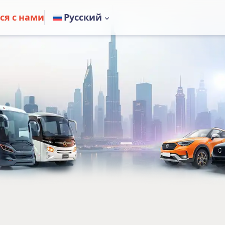
Перейти
ся с нами
Русский
к
содержимому