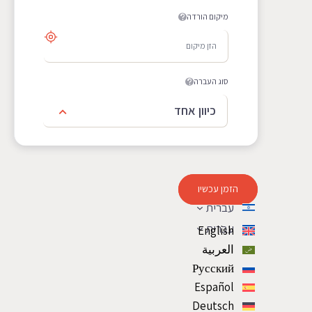
מיקום הורדה
סוג העברה
כיוון אחד
הזמן עכשיו
עברית
עברית
English
العربية
Русский
Español
Deutsch