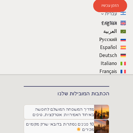
הזמן עכשיו
עברית
עברית
English
العربية
Русский
Español
Deutsch
Italiano
Français
הכתבות המובילות שלנו
מדריך המשפחה המושלם לחופשה
באיחוד האמירויות: אטרקציות, טיפים
ותחבורה
10 פנינים נסתרות בדובאי שרק מקומיים
מכירים