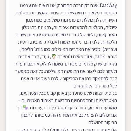
FastWay אינה רק חברת תחבורה; אנו רואים את עצמנו
כשותפים מלאים בחוויה שלכם באיחוד האמירויות. מסגרת
השירות שלנו כוללת גם פתרונות משלימים כמו תכנון
טיולים, המלצות למסעדות איכותיות, הזמנות בתי מלון
ואטרקציות, וליווי של מדריכי תיירים מוסמכים. צוות שירות
הלקוחות שלנו דובר מספר שפות (אנגלית, ערבית, רוסית
ועברית) ומכיר את האתרים המובילים כמו בורג' חליפה,
דובאי מרינה, אזור פאלם ג'ומיירה
, ועוד, לצד אתרים
נסתרים שרק מקומיים מכירים. נשמח לחלוק איתכם ידע זה
ולעזור לכם ליצור את החופשה המושלמת. כל זאת מאפשר
לכם להתמקד בהנאה מהביקור שלכם בעוד אנו דואגים
לכל הפרטים הלוגיסטיים.
בנוסף, הצוות שלנו מתעדכן באופן קבוע בכל האירועים,
האטרקציות וההתפתחויות החדשות באיחוד האמירויות –
ממופעים ואירועי ספורט ועד פסטיבלים ותערוכות.
כך
אנו יכולים להציע לכם את המידע העדכני ביותר לתכנון
הביקור המושלם.
אנו אוספים בקפידה משוב מלקוחותינו על בסיס מתמשך