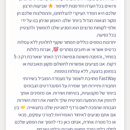
ורואים בכל הערה הזדמנות לשיפור.
שביעות הרצון
שלכם היא המדד העיקרי להצלחתנו, וההמלצות שלכם הן
מקור הגאווה הגדול ביותר שלנו. האמון שניתן בנו על ידי
אלפי לקוחות מרוצים הוא המניע שלנו להמשיך ולהצטיין
בכל נסיעה.
יתרונות נוספים כוללים תמחור שקוף לחלוטין ללא עמלות
כרטיס אשראי או חיובים נסתרים
, אגרות כלולות
במחיר, והזמנה פשוטה וגמישה דרך האתר שאורכת רק כ-5
דקות. אנו מציעים אפשרות לתשלום מקוון מאובטח או
במזומן בהגעה, ללא עמלות נוספות.
FastWay מחויבת לשמור על מעמדה המוביל בשירותי
תחבורה ותיירות תוך שמירה על הסטנדרטים הגבוהים
ביותר של מקצועיות, בטיחות ושירות. אנו מזמינים אותך
להזמין את ההסעה הפרטית שלך
ולחוות את רמת השירות
הגבוהה שהפכה לשם נרדף למוניטין שלנו בתעשייה.
בין
אם אתם מגיעים לאיחוד האמירויות לצורכי עסקים, פנאי
או כל מטרה אחרת, אנחנו כאן כדי להפוך את המסע שלכם
לחלק בלתי נפרד מחוויה חיובית ובלתי נשכחת.