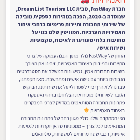
חברת FastWay, מבית Dream List Tourism LLC,
שנוסדה ב-2020, הפכה במהירות לספקית מובילה
של שירותי תחבורה ותיירות פרימיום ברחבי איחוד
האמירויות הערביות. המוניטין שלנו בנוי על
מחויבות בלתי מעורערת לאיכות, מקצועיות
ושירות אישי.
החזון של FastWay נולד מתוך הבנה עמוקה של צרכי
התיירות והניידות באיחוד האמירויות. זיהינו את הצורך
בשירות תחבורה אמין, גמיש ונוח המשלב את הסטנדרטים
הגבוהים ביותר עם גישה אישית ומתחשבת. מאז הקמתנו,
עבדנו ללא הרף כדי לשפר ולייעל את שירותינו. הביקוש
הגובר לשירותינו מוכיח את הצלחתנו בזיהוי ואספקת
פתרונות תחבורה המותאמים במדויק לצרכי המבקרים
באיחוד האמירויות
הצי המתקדם שלנו כולל מגוון רחב של פתרונות תחבורה
המתאימים לכל צורך – ממכוניות סדאן יוקרתיות לנסיעות
אישיות, רכבי שטח מרווחים למשפחות, מיניוואנים