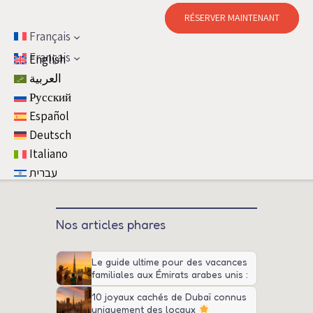
RÉSERVER MAINTENANT
Français
Français
English
العربية
Русский
Español
Deutsch
Italiano
עברית
Nos articles phares
Le guide ultime pour des vacances
familiales aux Émirats arabes unis :
attractions, conseils et transport
10 joyaux cachés de Dubaï connus
uniquement des locaux